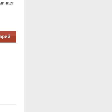
оминает
арий