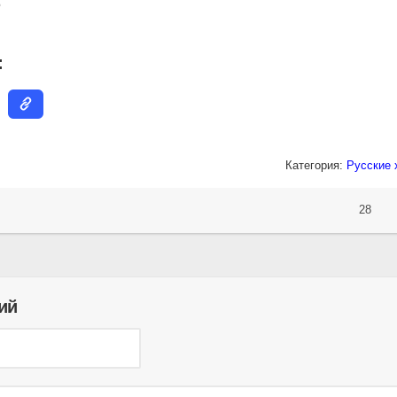
6
:
Категория:
Русские 
28
ий