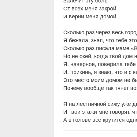
Залечит эту боль
От всех меня закрой
И верни меня домой
Сколько раз через весь гор
Я бежала, зная, что тебе эт
Сколько раз писала маме «В
Но не окей, когда твой дом
Я, наверное, поверила тебе 
И, прикинь, я знаю, что и с 
Это место моим домом не б
Почему вообще так тянет в
Я на лестничной сижу уже д
И твои этажи мне говорят, ч
А в голове всё крутится одн