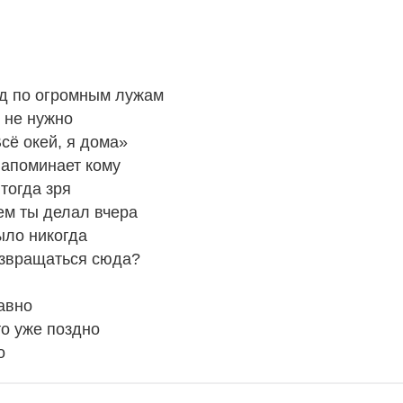
од по огромным лужам
о не нужно
сё окей, я дома»
 напоминает кому
тогда зря
кем ты делал вчера
ыло никогда
озвращаться сюда?
авно
то уже поздно
о