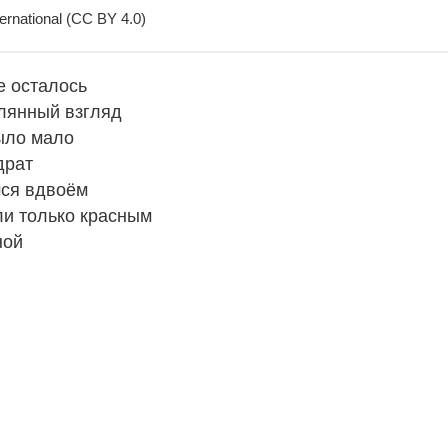
ernational (CC BY 4.0)
е осталось
клянный взгляд
было мало
драт
мся вдвоём
ли только красным
ной