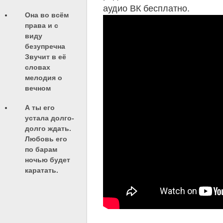
аудио ВК бесплатно.
Она во всём
права и с
виду
безупречна
Звучит в её
словах
мелодия о
вечном
А ты его
устала долго-
долго ждать.
Любовь его
по барам
ночью будет
каратать.