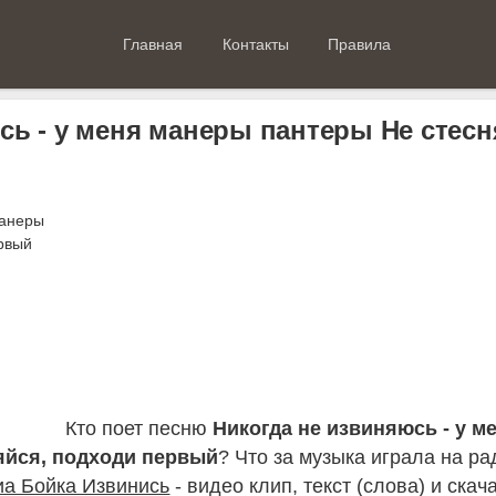
Главная
Контакты
Правила
сь - у меня манеры пантеры Не стесн
Кто поет песню
Никогда не извиняюсь - у м
яйся, подходи первый
? Что за музыка играла на ра
а Бойка Извинись
- видео клип, текст (слова) и скач