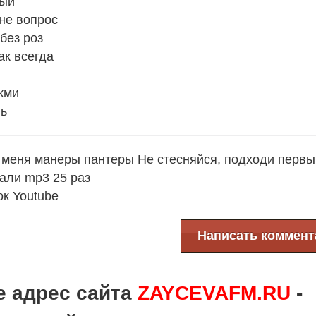
вый
не вопрос
без роз
ак всегда
жми
нь
у меня манеры пантеры Не стесняйся, подходи перв
али mp3 25 раз
к Youtube
Написать коммент
е адрес сайта
ZAYCEVAFM.RU
-