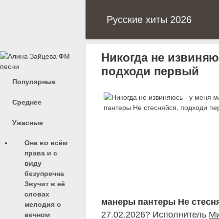
Русские хиты 2026
Никогда не извиняю
подходи первый
Популярные
Среднее
Ужасные
Она во всём
права и с
виду
безупречна
Звучит в её
словах
манеры пантеры Не стесн
мелодия о
27.02.2026? Исполнитель
Ми
вечном