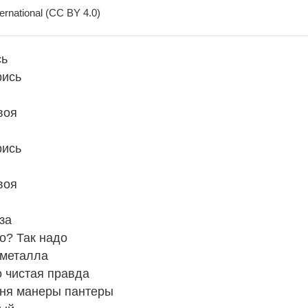
ernational (CC BY 4.0)
сь
рись
воя
рись
воя
аза
то? Так надо
 металла
то чистая правда
еня манеры пантеры