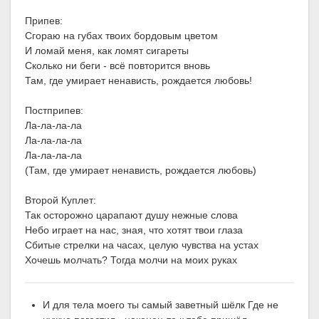
Припев:
Сгораю на губах твоих бордовым цветом
И ломай меня, как ломят сигареты
Сколько ни беги - всё повторится вновь
Там, где умирает ненависть, рождается любовь!
Постприпев:
Ла-ла-ла-ла
Ла-ла-ла-ла
Ла-ла-ла-ла
(Там, где умирает ненависть, рождается любовь)
Второй Куплет:
Так осторожно царапают душу нежные слова
Небо играет на нас, зная, что хотят твои глаза
Сбитые стрелки на часах, целую чувства на устах
Хочешь молчать? Тогда молчи на моих руках
И для тела моего ты самый заветный шёлк Где не