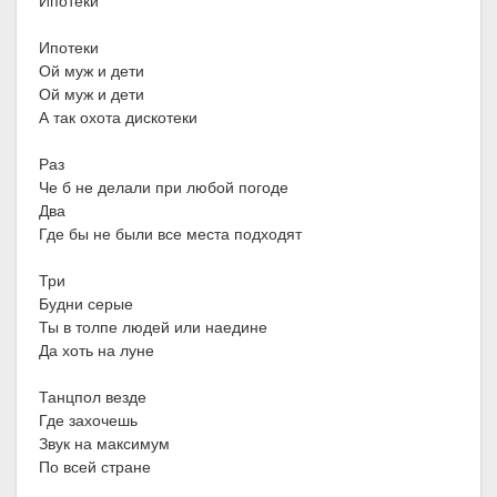
Ипотеки
Ипотеки
Ой муж и дети
Ой муж и дети
А так охота дискотеки
Раз
Че б не делали при любой погоде
Два
Где бы не были все места подходят
Три
Будни серые
Ты в толпе людей или наедине
Да хоть на луне
Танцпол везде
Где захочешь
Звук на максимум
По всей стране