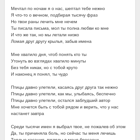
Мечтал по ночам я о нас, шептал тебе нежно
Я что-то о вечном, подбирая тысячу фраз
Но твои раны лечить мне нечем
Ты писала письма, мол ты полна любви ко мне
И что же так, но мы летали низко
Ломая друг другу крылья, забыв имена
Мне хватило дня, чтоб понять кто ты
Утонуть во взглядах хватило минуты
Без тебя никак, но с тобой круто
И наконец я понял, ты чудо
Птицы давно улетели, касаясь друг друга так нежно
Птицы давно улетели, как мы, улыбаясь, беспечно
Птицы давно улетели, остался заблудший автор
Мне хочется быть с тобой рядом и верить, что у нас
настанет завтра
Среди тысячи имен я выбрал твое, не пожалев об этом
Да, ты причиняла боль, но сейчас ты меня лечишь
Теплые касания, взгляды в меня бросаешь