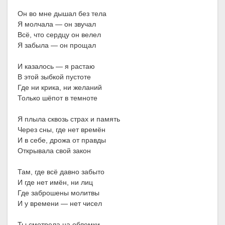
Он во мне дышал без тела
Я молчала — он звучал
Всё, что сердцу он велел
Я забыла — он прощал
И казалось — я растаю
В этой зыбкой пустоте
Где ни крика, ни желаний
Только шёпот в темноте
Я плыла сквозь страх и память
Через сны, где нет времён
И в себе, дрожа от правды
Открывала свой закон
Там, где всё давно забыто
И где нет имён, ни лиц
Где заброшены молитвы
И у времени — нет чисел
Ты смотрела на обломки